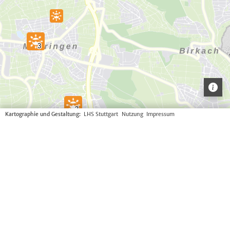
Kartographie und Gestaltung:
LHS Stuttgart
Nutzung
Impressum
Hinweis
Liebe Besucherinnen und Besucher, die aufgerufene
Karte zeigt Ihnen Orte in Stuttgart an, die im Vergleich
zu ihrer Umgebung kühler sind und sich daher zum
Abkühlen eignen. Dabei sind auch Tipps aus der
Stuttgarter Bevölkerung in die Karte aufgenommen
worden. Wenn Sie noch weitere kühle Orte kennen, die
Sie mit uns teilen möchten, dann können Sie das gerne
über folgenden Link machen. Vielen Dank!
https://survey.lamapoll.de/Coole-Orte-in-Stuttgart-