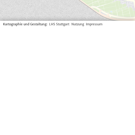
Kartographie und Gestaltung:
LHS Stuttgart
Nutzung
Impressum
Hinweis
Es gibt zwei Möglichkeiten um einen gesuchten
Bebauungsplan anzuzeigen:
Über die Suchleiste eine Bebauungsplannummer (z.B.
„2020_001“) oder einen Bebauungsplannamen eingeben
und auswählen. Die hinterlegten Zusatzinformationen
können durch Klicken auf den angezeigten
Bebauungsplan in der Karte in einem weiteren Fenster
angezeigt und über die entsprechenden Links aufgerufen
werden.
In der Karte oder über die Suche (Adresse, Flurstück,
etc.) zur gewünschten Position navigieren und auf diese
Stelle
in der Karte klicken
. Im geöffneten Fenster
können der neueste Bebauungsplan sowie alle
hinterlegten Zusatzinformationen über die
entsprechenden Links angezeigt werden. Über die Pfeile